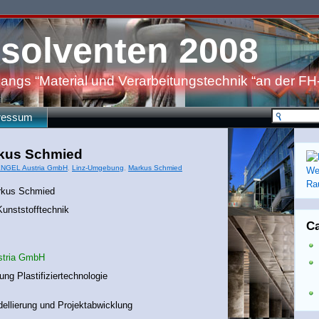
solventen 2008
angs “Material und Verarbeitungstechnik “an der FH
ressum
arkus Schmied
NGEL Austria GmbH
,
Linz-Umgebung
,
Markus Schmied
rkus Schmied
unststofftechnik
C
tria GmbH
ng Plastifiziertechnologie
llierung und Projektabwicklung