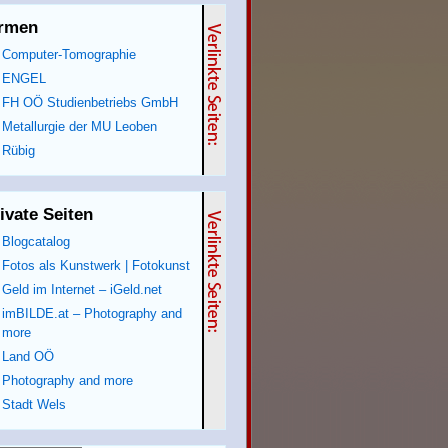
irmen
Computer-Tomographie
ENGEL
FH OÖ Studienbetriebs GmbH
Metallurgie der MU Leoben
Rübig
ivate Seiten
Blogcatalog
Fotos als Kunstwerk | Fotokunst
Geld im Internet – iGeld.net
imBILDE.at – Photography and
more
Land OÖ
Photography and more
Stadt Wels