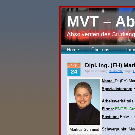
MVT – Ab
Absolventen des Studieng
Home
Über uns…
Imp
Dipl. Ing. (FH) M
Sep
24
Spezialiszierung:
Kunstoffe
; Tags:
E
Name:
DI (FH) Ma
Spezialisierung:
K
Arbeitsverhältnis
Firma:
ENGEL Aus
Position:
Entwicklu
Schwerpunkt:
Mode
Markus Schmied