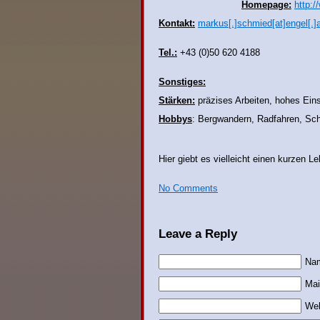
Homepage:
http:
Kontakt:
markus[.]schmied[at]engel[.]
Tel.:
+43 (0)50 620 4188
Sonstiges:
Stärken:
präzises Arbeiten, hohes Eins
Hobbys
: Bergwandern, Radfahren, Sc
Hier giebt es vielleicht einen kurzen L
No Comments
Leave a Reply
Nam
Mai
Web