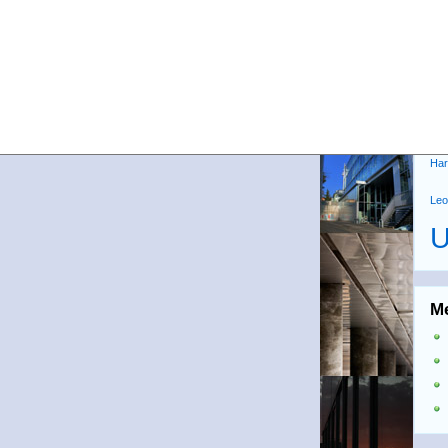
Sc
Bea
Gm
Gr
U
Har
Leo
U
M