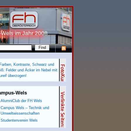
-Wels im Jahr 2008
ampus-Wels
AlumniClub der FH Wels
Campus Wels – Technik und
Umweltwissenschaften
Studentenverein Wels