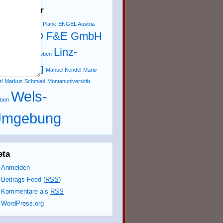
hlagwörter
te Jost
Bernhard Plank
ENGEL Austria
FH OÖ F&E GmbH
bH
Linz-
az-Umgebung
Leoben
mgebung
Manuel Kendel
Mario
tl
Markus Schmied
Montanuniversität
Wels-
ben
mgebung
eta
Anmelden
Beitrags-Feed (
RSS
)
Kommentare als
RSS
WordPress.org