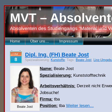
MVT – Absolvent
Absolventen des Studiengangs “Material und V
Home
Über uns…
Impressum
Dipl. Ing. (FH) Beate Jost
Jul
8
Speziealisierung:
Kunstoffe
; Tags:
Beate Jost
,
Linz-Umgeb
Name:
Beate Jost
Spezialisierung:
Kunststofftechnik
Arbeitsverhältnis:
Derzeit nicht Erwer
Jobsuche!
Firma:
tba
Position:
tba
Weiter lesen…
Beate Jost